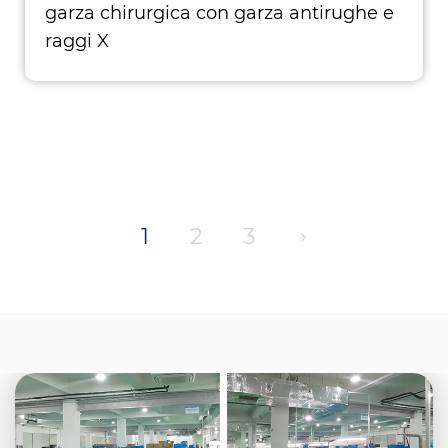
garza chirurgica con garza antirughe e
raggi X
1
2
3
›