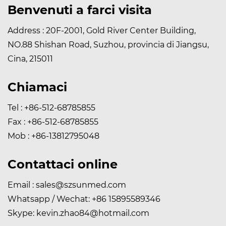
Benvenuti a farci visita
Address : 20F-2001, Gold River Center Building,
NO.88 Shishan Road, Suzhou, provincia di Jiangsu,
Cina, 215011
Chiamaci
Tel : +86-512-68785855
Fax : +86-512-68785855
Mob : +86-13812795048
Contattaci online
Email :
sales@szsunmed.com
Whatsapp / Wechat:
+86 15895589346
Skype:
kevin.zhao84@hotmail.com